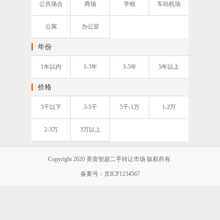
公共场合
商场
学校
车站机场
公寓
办公室
年份
1年以内
1-3年
3-5年
5年以上
价格
3千以下
3-5千
5千-1万
1-2万
2-3万
3万以上
Copyright 2020 美壹智超二手转让市场 版权所有.
备案号：京ICP1234567