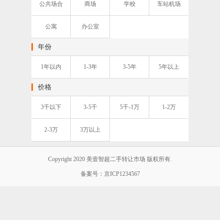
公共场合
商场
学校
车站机场
公寓
办公室
年份
1年以内
1-3年
3-5年
5年以上
价格
3千以下
3-5千
5千-1万
1-2万
2-3万
3万以上
Copyright 2020 美壹智超二手转让市场 版权所有.
备案号：京ICP1234567