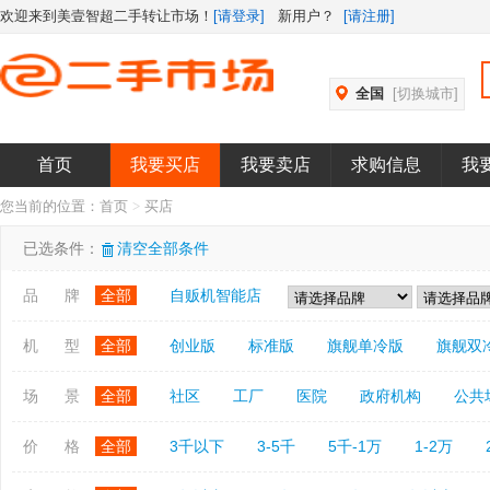
欢迎来到美壹智超二手转让市场！
[请登录]
新用户？
[请注册]
全国
[切换城市]
首页
我要买店
我要卖店
求购信息
我
您当前的位置：
首页
>
买店
已选条件：
清空全部条件
品 牌
全部
自贩机智能店
机 型
全部
创业版
标准版
旗舰单冷版
旗舰双
场 景
全部
社区
工厂
医院
政府机构
公共
价 格
全部
3千以下
3-5千
5千-1万
1-2万