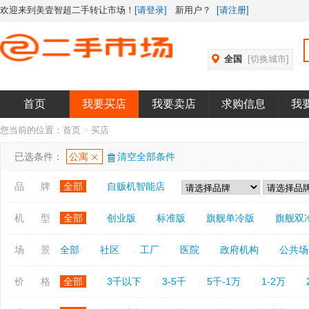
欢迎来到美壹智超二手转让市场！
[请登录]
新用户？
[请注册]
全国
[切换城市]
首页
我要买店
我要卖店
求购信息
我
您当前的位置：
首页
>
买店
已选条件：
公寓
清空全部条件
品 牌
全部
自贩机智能店
机 型
全部
创业版
标准版
旗舰单冷版
旗舰双
场 景
全部
社区
工厂
医院
政府机构
公共场
价 格
全部
3千以下
3-5千
5千-1万
1-2万