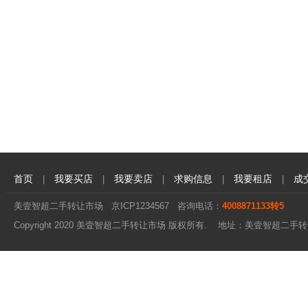
首页
我要买店
我要卖店
求购信息
我要租店
成
|
|
|
|
|
美壹智超二手转让市场
京ICP1234567
咨询电话：
4008871133转5
Copyright 2020 美壹智超二手转让市场 版权所有. 地址：美壹智超二手