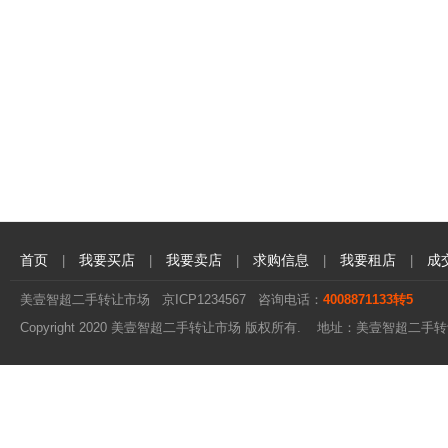
首页
我要买店
我要卖店
求购信息
我要租店
成
|
|
|
|
|
美壹智超二手转让市场
京ICP1234567
咨询电话：
4008871133转5
Copyright 2020 美壹智超二手转让市场 版权所有. 地址：美壹智超二手