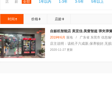
店 龄
全部
1年以内
1-3年
3-5年
5年以上
时间
价格
店龄
自贩机智能店 美宜佳.美壹智超 弹夹弹
2019年6月
落地 / 广东省 东莞市 信息编号：
店主说明：该机子六成新,保养较好,无损
2020-11-27 更新