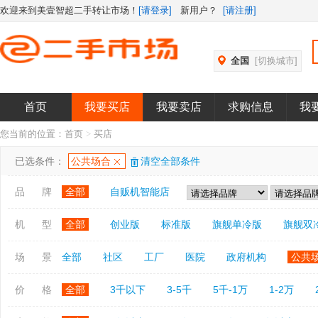
欢迎来到美壹智超二手转让市场！
[请登录]
新用户？
[请注册]
全国
[切换城市]
首页
我要买店
我要卖店
求购信息
我
您当前的位置：
首页
>
买店
已选条件：
公共场合
清空全部条件
品 牌
全部
自贩机智能店
机 型
全部
创业版
标准版
旗舰单冷版
旗舰双
场 景
全部
社区
工厂
医院
政府机构
公共
价 格
全部
3千以下
3-5千
5千-1万
1-2万