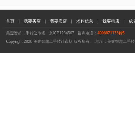
首页
我要买店
我要卖店
求购信息
我要租店
成
|
|
|
|
|
美壹智超二手转让市场
京ICP1234567
咨询电话：
4008871133转5
Copyright 2020 美壹智超二手转让市场 版权所有. 地址：美壹智超二手