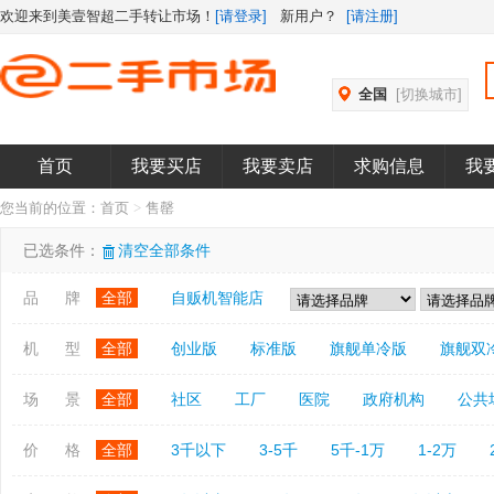
欢迎来到美壹智超二手转让市场！
[请登录]
新用户？
[请注册]
全国
[切换城市]
首页
我要买店
我要卖店
求购信息
我
您当前的位置：
首页
>
售罄
已选条件：
清空全部条件
品 牌
全部
自贩机智能店
机 型
全部
创业版
标准版
旗舰单冷版
旗舰双
场 景
全部
社区
工厂
医院
政府机构
公共
价 格
全部
3千以下
3-5千
5千-1万
1-2万