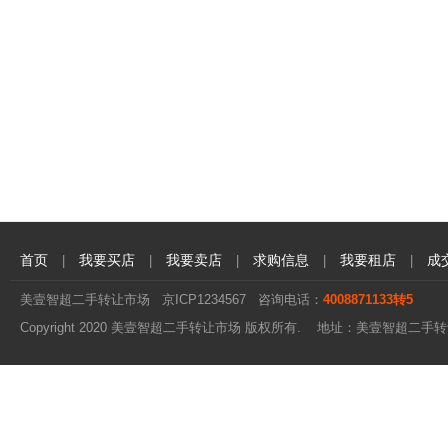
首页
我要买店
我要卖店
求购信息
我要租店
成
|
|
|
|
|
美壹智超二手转让市场
京ICP1234567
咨询电话：
4008871133转5
Copyright 2020 美壹智超二手转让市场 版权所有. 地址：美壹智超二手