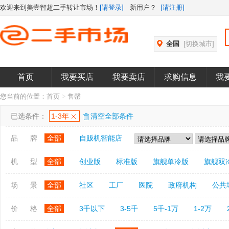
欢迎来到美壹智超二手转让市场！
[请登录]
新用户？
[请注册]
全国
[切换城市]
首页
我要买店
我要卖店
求购信息
我
您当前的位置：
首页
>
售罄
已选条件：
1-3年
清空全部条件
品 牌
全部
自贩机智能店
机 型
全部
创业版
标准版
旗舰单冷版
旗舰双
场 景
全部
社区
工厂
医院
政府机构
公共
价 格
全部
3千以下
3-5千
5千-1万
1-2万