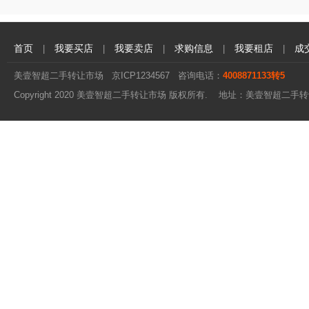
首页
我要买店
我要卖店
求购信息
我要租店
成
|
|
|
|
|
美壹智超二手转让市场
京ICP1234567
咨询电话：
4008871133转5
Copyright 2020 美壹智超二手转让市场 版权所有. 地址：美壹智超二手