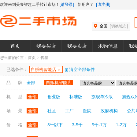
欢迎来到美壹智超二手转让市场！
[请登录]
新用户？
[请注册]
全国
[切换城市]
首页
我要买店
我要卖店
求购信息
我
您当前的位置：
首页
>
售罄
已选条件：
自贩机智能店
清空全部条件
品 牌
全部
自贩机智能店
机 型
全部
创业版
标准版
旗舰单冷版
旗舰双
场 景
全部
社区
工厂
医院
政府机构
公共
价 格
全部
3千以下
3-5千
5千-1万
1-2万