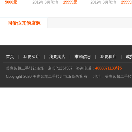
5000元
2019年3月落地
19999元
2019年3月落地
2999
同价位其他店源
首页
我要买店
我要卖店
求购信息
我要租店
成
|
|
|
|
|
美壹智超二手转让市场
京ICP1234567
咨询电话：
4008871133转5
Copyright 2020 美壹智超二手转让市场 版权所有. 地址：美壹智超二手