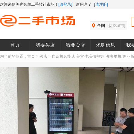
欢迎来到美壹智超二手转让市场！
[请登录]
新用户？
[请注册]
全国
[切换城市]
首页
我要买店
我要卖店
求购信息
我
您当前的位置：
首页
>
买店
>
自贩机智能店 美宜佳.美壹智超 弹夹单机 创业