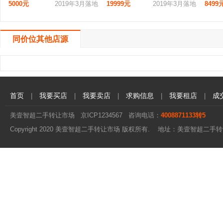
5000元
2019年3月落地
19999元
2019年3月落地
8499
同价位其他店源
首页
我要买店
我要卖店
求购信息
我要租店
成
|
|
|
|
|
美壹智超二手转让市场
京ICP1234567
咨询电话：
4008871133转5
Copyright 2020 美壹智超二手转让市场 版权所有. 地址：美壹智超二手