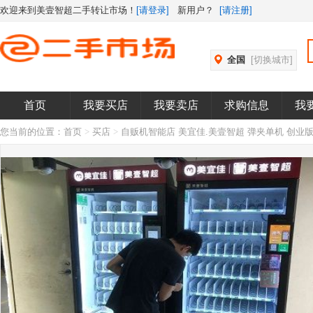
欢迎来到美壹智超二手转让市场！
[请登录]
新用户？
[请注册]
全国
[切换城市]
首页
我要买店
我要卖店
求购信息
我
您当前的位置：
首页
>
买店
>
自贩机智能店 美宜佳.美壹智超 弹夹单机 创业