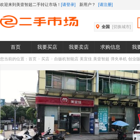
欢迎来到美壹智超二手转让市场！
[请登录]
新用户？
[请注册]
全国
[切换城市]
首页
我要买店
我要卖店
求购信息
我
您当前的位置：
首页
>
买店
>
自贩机智能店 美宜佳.美壹智超 弹夹单机 创业