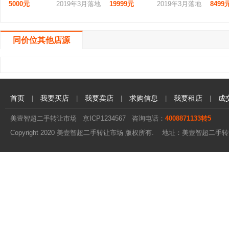
5000元
2019年3月落地
19999元
2019年3月落地
8499
同价位其他店源
首页
我要买店
我要卖店
求购信息
我要租店
成
|
|
|
|
|
美壹智超二手转让市场
京ICP1234567
咨询电话：
4008871133转5
Copyright 2020 美壹智超二手转让市场 版权所有. 地址：美壹智超二手