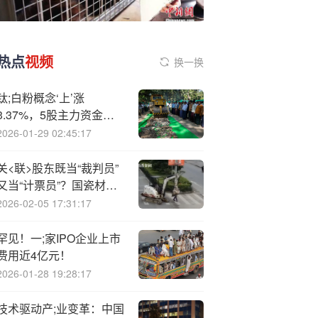
热点
视频
换一换
钛;白粉概念‘上’涨
3.37%，5股主力资金净
流入超千万元
2026-01-29 02:45:17
关<联>股东既当“裁判员”
又当“计票员”？国瓷材料
股东会程序违规收罚单，
2026-02-05 17:31:17
董秘被点名担责
罕见！一;家IPO企业上市
费用近4亿元！
2026-01-28 19:28:17
技术驱动产;业变革：中国