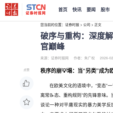
首页
快讯
要闻
股市
您当前的位置：
证券时报
>
公司
>
正文
破序与重构：深度解
官巅峰
来源：证券时报网
作者：朱广权
2026-02
秩序的崩💡塌：当“另类”成
点赞
在欧美文化的语境中，“变态”一
离常📝态、重构规则”的先锋意味。
谈论一种对平庸现实的暴力美学反