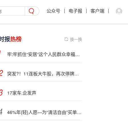
公众号
电子报
客户端
时报
热榜
换一换
牢:牢抓住“安居”这个人民群众幸福生活的基点 新房子建成好房子，老房子改成好房子
突发?！11连板大牛股，再次停牌核查！
17家车.企发声
46%年{轻}人愿—为“清洁自由”买单，华帝以“好清洁”战略圈粉新世代