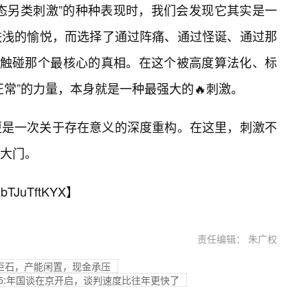
态另类刺激”的种种表现时，我们会发现它其实是一
肤浅的愉悦，而选择了通过阵痛、通过怪诞、通过那
去触碰那个最核心的真相。在这个被高度算法化、标
常”的力量，本身就是一种最强大的🔥刺激。
更是一次关于存在意义的深度重构。在这里，刺激不
大门。
bTJuTftKYX
】
责任编辑： 朱广权
靠巨石，产能闲置，现金承压
25:年国谈在京开启，谈判速度比往年更快了