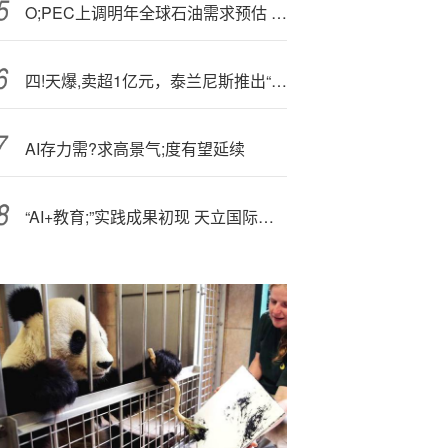
O;PEC上调明年全球石油需求预估 预计市场供求较此前预测更为紧张
四!天爆,卖超1亿元，泰兰尼斯推出“童鞋界的SUV”，打开品牌新增长极
AI存力需?求高景气;度有望延续
“AI+教育;”实践成果初现 天立国际控股盘中涨逾9%