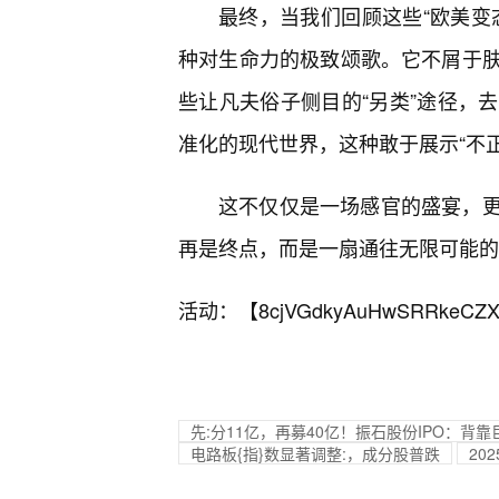
最终，当我们回顾这些“欧美变
种对生命力的极致颂歌。它不屑于
些让凡夫俗子侧目的“另类”途径，
准化的现代世界，这种敢于展示“不正
这不仅仅是一场感官的盛宴，
再是终点，而是一扇通往无限可能的
活动：【
8cjVGdkyAuHwSRRkeCZX
先:分11亿，再募40亿！振石股份IPO：背
电路板{指}数显著调整:，成分股普跌
20