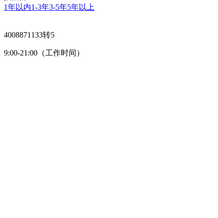
1年以内
1-3年
3-5年
5年以上
4008871133转5
9:00-21:00（工作时间）
品 牌：
品 牌：
场 景：
上牌日期：
行驶里程：
手 机：
验 证 码：
全国领先
首创售卖机二手交易
诚信为本
大平台真实可靠