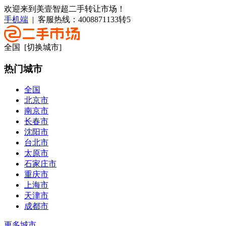
欢迎来到美壹智超二手转让市场！
手机端
| 客服热线：
4008871133转5
全国
[切换城市]
热门城市
全国
北京市
南京市
长春市
沈阳市
台北市
太原市
石家庄市
重庆市
上海市
天津市
成都市
更多城市