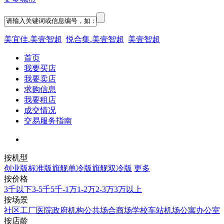
美宜佳.美壹智超
悦合集.美壹智超
美壹智超
首页
我要买店
我要卖店
求购信息
我要租店
成交情况
交易服务指南
按机型
创业版
标准版
旗舰单冷版
旗舰双冷版
更多
按价格
3千以下
3-5千
5千-1万
1-2万
2-3万
3万以上
按场景
社区
工厂
医院
政府机构
公共场合
商场
学校
车站机场
公寓
办公室
按店龄