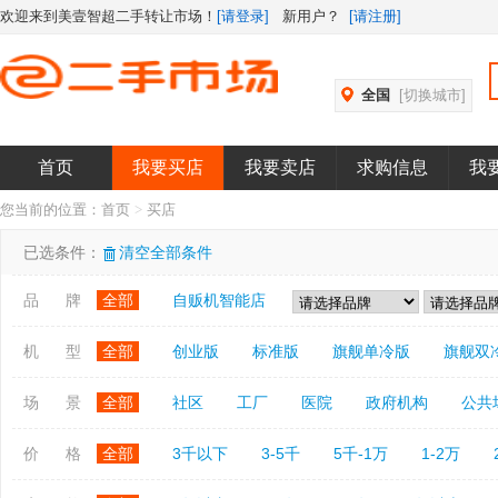
欢迎来到美壹智超二手转让市场！
[请登录]
新用户？
[请注册]
全国
[切换城市]
首页
我要买店
我要卖店
求购信息
我
您当前的位置：
首页
>
买店
已选条件：
清空全部条件
品 牌
全部
自贩机智能店
机 型
全部
创业版
标准版
旗舰单冷版
旗舰双
场 景
全部
社区
工厂
医院
政府机构
公共
价 格
全部
3千以下
3-5千
5千-1万
1-2万