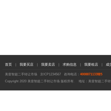
首页
我要买店
我要卖店
求购信息
我要租店
成
|
|
|
|
|
美壹智超二手转让市场
京ICP1234567
咨询电话：
4008871133转5
Copyright 2020 美壹智超二手转让市场 版权所有. 地址：美壹智超二手