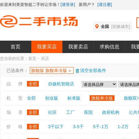
欢迎来到美壹智超二手转让市场！
[请登录]
新用户？
[请注册]
全国
[切换城市]
首页
我要买店
我要卖店
求购信息
我
您当前的位置：
首页
>
买店
已选条件：
旗舰版 旗舰单冷版
清空全部条件
品 牌
全部
自贩机智能店
机 型
全部
创业版
标准版
旗舰单冷版
旗舰双
场 景
全部
社区
工厂
医院
政府机构
公共
价 格
全部
3千以下
3-5千
5千-1万
1-2万