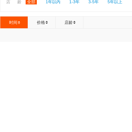
店 龄
全部
1年以内
1-3年
3-5年
5年以上
时间
价格
店龄