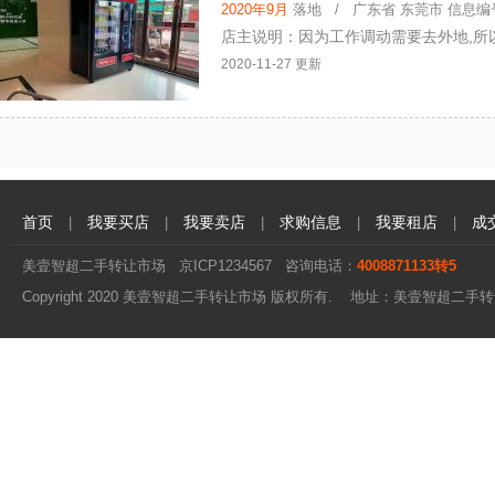
2020年9月
落地 / 广东省 东莞市 信息编号：
店主说明：因为工作调动需要去外地,所
2020-11-27 更新
首页
我要买店
我要卖店
求购信息
我要租店
成
|
|
|
|
|
美壹智超二手转让市场
京ICP1234567
咨询电话：
4008871133转5
Copyright 2020 美壹智超二手转让市场 版权所有. 地址：美壹智超二手