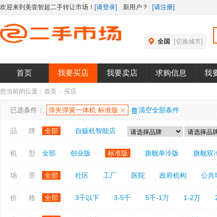
欢迎来到美壹智超二手转让市场！
[请登录]
新用户？
[请注册]
全国
[切换城市]
首页
我要买店
我要卖店
求购信息
我
您当前的位置：
首页
>
买店
已选条件：
弹夹弹簧一体机 标准版
清空全部条件
品 牌
全部
自贩机智能店
机 型
全部
创业版
标准版
旗舰单冷版
旗舰双
场 景
全部
社区
工厂
医院
政府机构
公共
价 格
全部
3千以下
3-5千
5千-1万
1-2万