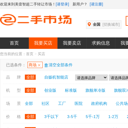
欢迎来到美壹智超二手转让市场！
[请登录]
新用户？
[请注册]
全国
[切换城市]
首页
我要买店
我要卖店
求购信息
我
您当前的位置：
首页
>
买店
已选条件：
商场
清空全部条件
品 牌
全部
自贩机智能店
机 型
全部
创业版
标准版
旗舰单冷版
旗舰双
场 景
全部
社区
工厂
医院
政府机构
公共场
价 格
全部
3千以下
3-5千
5千-1万
1-2万