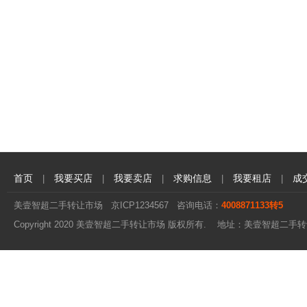
首页
我要买店
我要卖店
求购信息
我要租店
成
|
|
|
|
|
美壹智超二手转让市场
京ICP1234567
咨询电话：
4008871133转5
Copyright 2020 美壹智超二手转让市场 版权所有. 地址：美壹智超二手