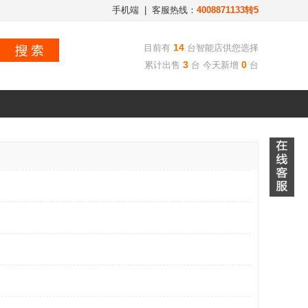
手机端
| 客服热线：
4008871133转5
14
目前有
台智能店供您选择
3
0
累计出售
台 今天新增
台