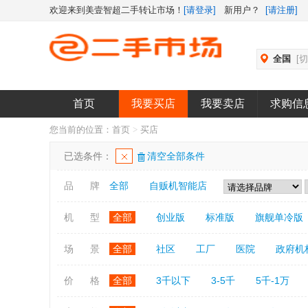
欢迎来到美壹智超二手转让市场！
[请登录]
新用户？
[请注册]
全国
[
首页
我要买店
我要卖店
求购信
您当前的位置：
首页
>
买店
已选条件：
清空全部条件
品 牌
全部
自贩机智能店
机 型
全部
创业版
标准版
旗舰单冷版
场 景
全部
社区
工厂
医院
政府机
价 格
全部
3千以下
3-5千
5千-1万