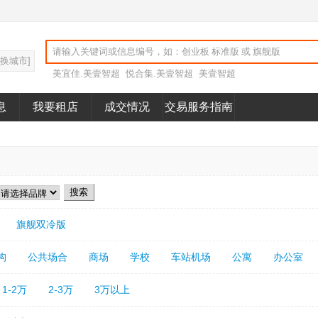
切换城市]
美宜佳.美壹智超
悦合集.美壹智超
美壹智超
息
我要租店
成交情况
交易服务指南
旗舰双冷版
构
公共场合
商场
学校
车站机场
公寓
办公室
1-2万
2-3万
3万以上