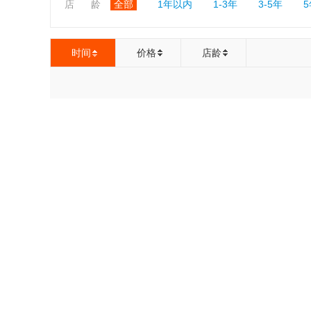
店 龄
全部
1年以内
1-3年
3-5年
时间
价格
店龄