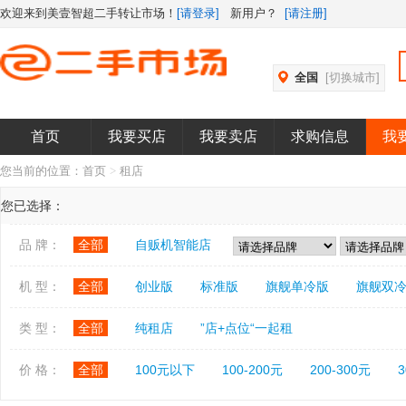
欢迎来到美壹智超二手转让市场！
[请登录]
新用户？
[请注册]
全国
[切换城市]
首页
我要买店
我要卖店
求购信息
我
您当前的位置：
首页
>
租店
您已选择：
品 牌：
全部
自贩机智能店
机 型：
全部
创业版
标准版
旗舰单冷版
旗舰双
类 型：
全部
纯租店
”店+点位“一起租
价 格：
全部
100元以下
100-200元
200-300元
3