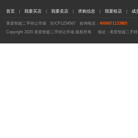
首页
我要买店
我要卖店
求购信息
我要租店
成
|
|
|
|
|
美壹智超二手转让市场
京ICP1234567
咨询电话：
4008871133转5
Copyright 2020 美壹智超二手转让市场 版权所有. 地址：美壹智超二手