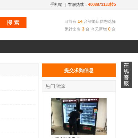
手机端
| 客服热线：
4008871133转5
14
目前有
台智能店供您选择
3
0
累计出售
台 今天新增
台
提交求购信息
热门店源