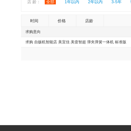
店 龄：
全部
1年以内
2年以内
3-5年
时间
价格
店龄
求购意向
求购 自贩机智能店 美宜佳.美壹智超 弹夹弹簧一体机 标准版