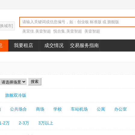
切换城市]
美宜佳.美壹智超
悦合集.美壹智超
美壹智超
息
我要租店
成交情况
交易服务指南
旗舰双冷版
构
公共场合
商场
学校
车站机场
公寓
办公室
1-2万
2-3万
3万以上