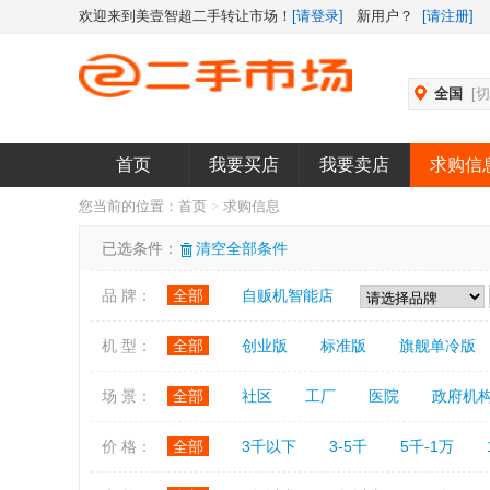
欢迎来到美壹智超二手转让市场！
[请登录]
新用户？
[请注册]
全国
[
首页
我要买店
我要卖店
求购信
您当前的位置：
首页
>
求购信息
已选条件：
清空全部条件
品 牌：
全部
自贩机智能店
机 型：
全部
创业版
标准版
旗舰单冷版
场 景：
全部
社区
工厂
医院
政府机
价 格：
全部
3千以下
3-5千
5千-1万