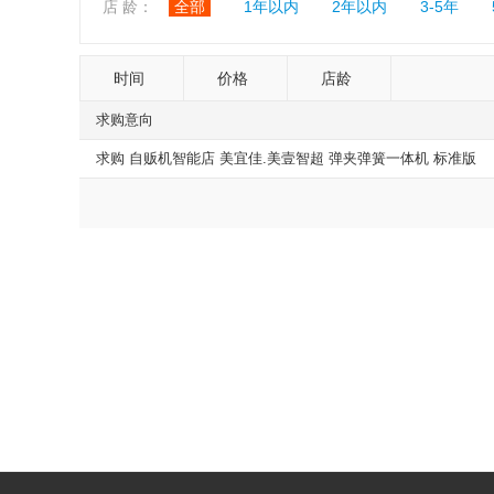
店 龄：
全部
1年以内
2年以内
3-5年
时间
价格
店龄
求购意向
求购 自贩机智能店 美宜佳.美壹智超 弹夹弹簧一体机 标准版