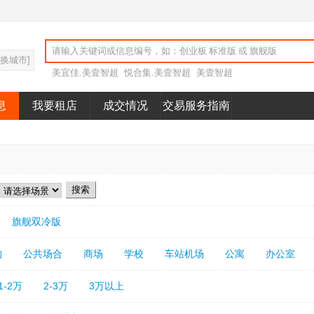
切换城市]
美宜佳.美壹智超
悦合集.美壹智超
美壹智超
息
我要租店
成交情况
交易服务指南
旗舰双冷版
构
公共场合
商场
学校
车站机场
公寓
办公室
1-2万
2-3万
3万以上