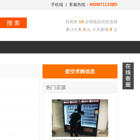
手机端
| 客服热线：
4008871133转5
14
目前有
台智能店供您选择
3
0
累计出售
台 今天新增
台
提交求购信息
热门店源