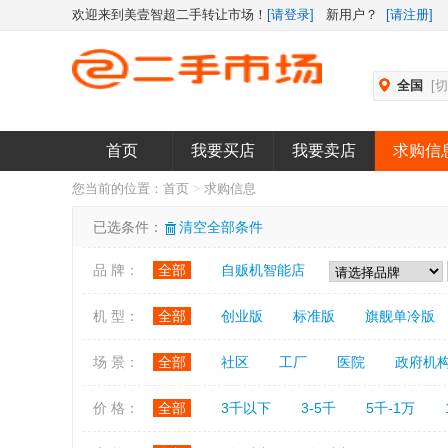
欢迎来到美壹智超二手转让市场！
[请登录]
新用户？
[请注册]
全国
[
首页
我要买店
我要卖店
求购信
您当前的位置：
首页
>
求购信息
已选条件：
清空全部条件
品 牌：
全部
自贩机智能店
机 型：
全部
创业版
标准版
旗舰单冷版
场 景：
全部
社区
工厂
医院
政府机
价 格：
全部
3千以下
3-5千
5千-1万