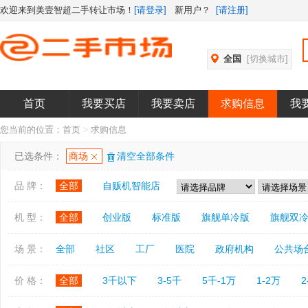
欢迎来到美壹智超二手转让市场！
[请登录]
新用户？
[请注册]
全国
[切换城市]
首页
我要买店
我要卖店
求购信息
我
您当前的位置：
首页
>
求购信息
已选条件：
商场
清空全部条件
品 牌：
全部
自贩机智能店
机 型：
全部
创业版
标准版
旗舰单冷版
旗舰双
场 景：
全部
社区
工厂
医院
政府机构
公共场
价 格：
全部
3千以下
3-5千
5千-1万
1-2万
2