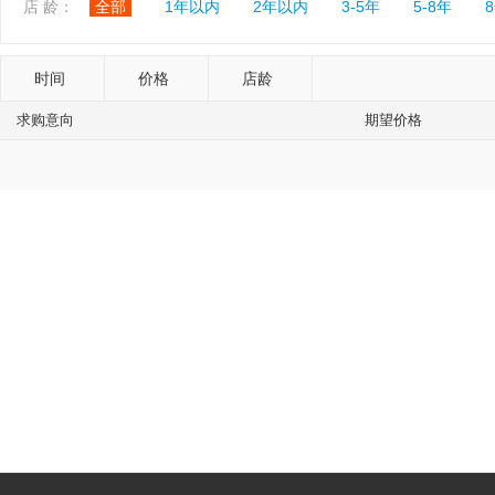
店 龄：
全部
1年以内
2年以内
3-5年
5-8年
时间
价格
店龄
求购意向
期望价格