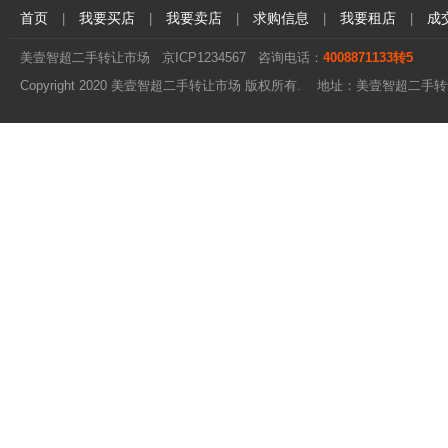
首页
我要买店
我要卖店
求购信息
我要租店
成
|
|
|
|
|
美壹智超二手转让市场
京ICP1234567
咨询电话：
4008871133转5
Copyright 2020 美壹智超二手转让市场 版权所有. 地址：美壹智超二手