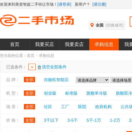
欢迎来到美壹智超二手转让市场！
[请登录]
新用户？
[请注册]
全国
[切换城市]
首页
我要买店
我要卖店
求购信息
我
您当前的位置：
首页
>
求购信息
已选条件：
清空全部条件
品 牌：
全部
自贩机智能店
机 型：
全部
创业版
标准版
旗舰单冷版
旗舰双
场 景：
全部
社区
工厂
医院
政府机构
公共
价 格：
全部
3千以下
3-5千
5千-1万
1-2万
2