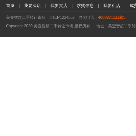
首页
我要买店
我要卖店
求购信息
我要租店
成
|
|
|
|
|
美壹智超二手转让市场
京ICP1234567
咨询电话：
4008871133转5
Copyright 2020 美壹智超二手转让市场 版权所有. 地址：美壹智超二手