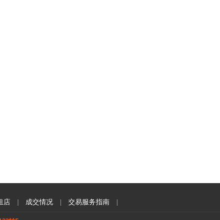
租店
成交情况
交易服务指南
|
|
|