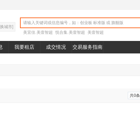
切换城市]
美宜佳.美壹智超
悦合集.美壹智超
美壹智超
息
我要租店
成交情况
交易服务指南
共0条