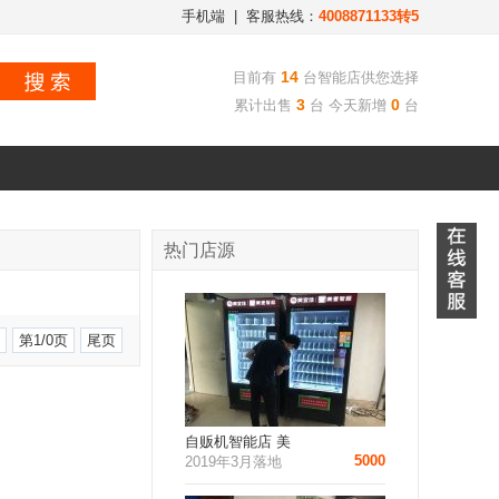
手机端
| 客服热线：
4008871133转5
14
目前有
台智能店供您选择
3
0
累计出售
台 今天新增
台
热门店源
第1/0页
尾页
自贩机智能店 美
5000
2019年3月落地