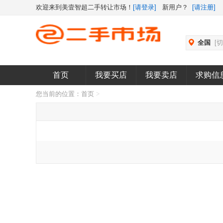
欢迎来到美壹智超二手转让市场！
[请登录]
新用户？
[请注册]
全国
[
首页
我要买店
我要卖店
求购信
您当前的位置：
首页
>